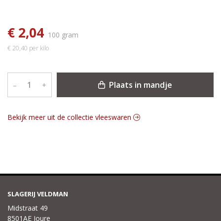
€ 2,04
100 gram
€ 20,40 per kilo
Plaats in mandje
–
+
Bekijk meer uit de collectie vleeswaren
SLAGERIJ VELDMAN
Midstraat 49
8501AE Joure