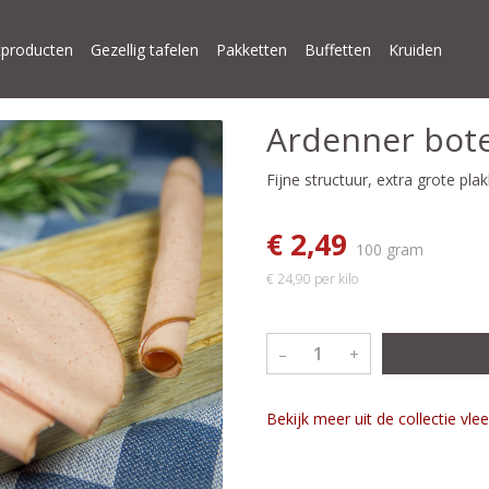
producten
Gezellig tafelen
Pakketten
Buffetten
Kruiden
Ardenner bot
Fijne structuur, extra grote pla
€ 2,49
100 gram
€ 24,90 per kilo
–
+
Bekijk meer uit de collectie vl