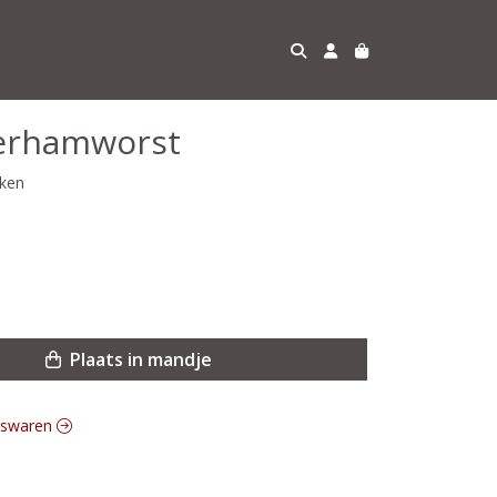
erhamworst
kken
Plaats in mandje
eeswaren