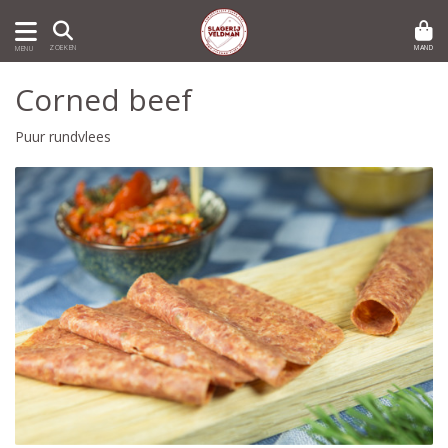
MAND
ZOEKEN
MENU
Corned beef
Puur rundvlees