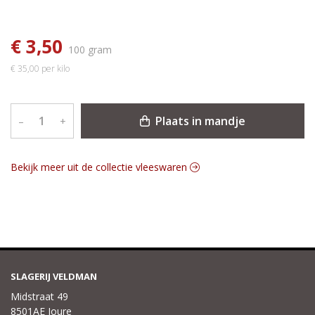
€ 3,50
100 gram
€ 35,00 per kilo
Plaats in mandje
–
+
Bekijk meer uit de collectie vleeswaren
SLAGERIJ VELDMAN
Midstraat 49
8501AE Joure