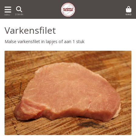
MAND
ZOEKEN
MENU
Varkensfilet
Malse varkensfilet in lapjes of aan 1 stuk