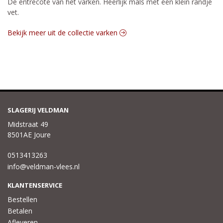
De entrecote van het varken. Heerlijk mals met een klein randje
vet.
Bekijk meer uit de collectie varken
SLAGERIJ VELDMAN
Midstraat 49
8501AE Joure
0513413263
info@veldman-vlees.nl
KLANTENSERVICE
Bestellen
Betalen
Afleveren