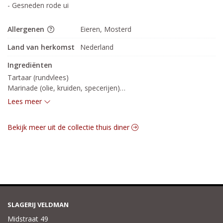
- Gesneden rode ui
Allergenen
Eieren, Mosterd
Land van herkomst
Nederland
Ingrediënten
Tartaar (rundvlees)

Marinade (olie, kruiden, specerijen)

Truffelmayonaise

Lees meer
Rode ui

Kappertjes
Bekijk meer uit de collectie thuis diner
SLAGERIJ VELDMAN
Midstraat 49