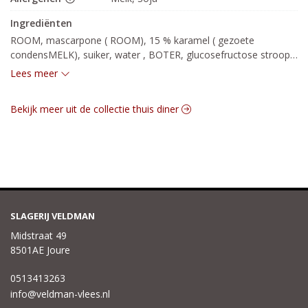
Ingrediënten
ROOM, mascarpone ( ROOM), 15 % karamel ( gezoete 
condensMELK), suiker, water , BOTER, glucosefructose stroop, 
glucosestroop, magere MELKpoeder, 0.4 % zout, natuurlijk 
Lees meer
aroma, natuurlijk vanille

aroma (bevat MELK), aroma’s, shea olie, palm olie, 
Bekijk meer uit de collectie thuis diner
zuurteregulaar (E330), stabilisator (E401),

verdikkingsmiddel (E1422, E407), voedingszuur (E331, E339), 
rijsmiddel (E500ii), emulgator (E471, E322)

SLAGERIJ VELDMAN
Midstraat 49
8501AE Joure
0513413263
info@veldman-vlees.nl