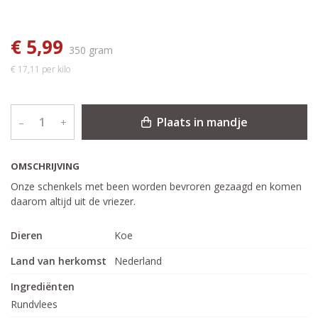
€ 5,99
350 gram
€ 17,11 per kilo
Plaats in mandje
–
+
OMSCHRIJVING
Onze schenkels met been worden bevroren gezaagd en komen
daarom altijd uit de vriezer.
Dieren
Koe
Land van herkomst
Nederland
Ingrediënten
Rundvlees