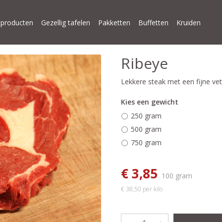
producten
Gezellig tafelen
Pakketten
Buffetten
Kruiden
Ribeye
Lekkere steak met een fijne v
Kies een gewicht
250 gram
500 gram
750 gram
€ 3,85
100 gram
€ 38,50 per kilo