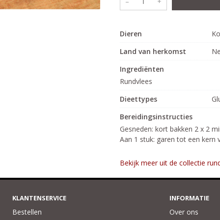
–
+
.
Dieren
K
Land van herkomst
Ne
Ingrediënten
Rundvlees
Dieettypes
Gl
Bereidingsinstructies
Gesneden: kort bakken 2 x 2 min
Aan 1 stuk: garen tot een kern
Bekijk meer uit de collectie ru
KLANTENSERVICE
INFORMATIE
Bestellen
Over ons