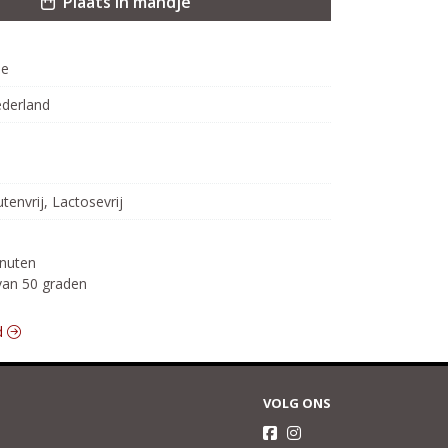
Plaats in mandje
oe
derland
utenvrij, Lactosevrij
uten

 van 50 graden
nd
VOLG ONS