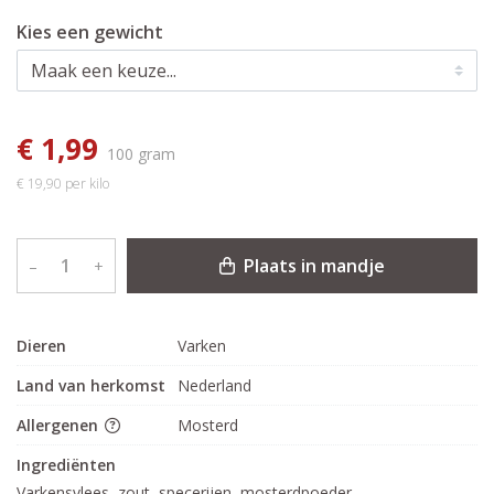
Kies een gewicht
€ 1,99
100 gram
€ 19,90 per kilo
Plaats in mandje
–
+
Dieren
Varken
Land van herkomst
Nederland
Allergenen
Mosterd
Ingrediënten
Varkensvlees, zout, specerijen, mosterdpoeder,
