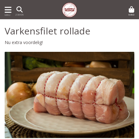
MAND
ZOEKEN
MENU
Varkensfilet rollade
Nu extra voordelig!