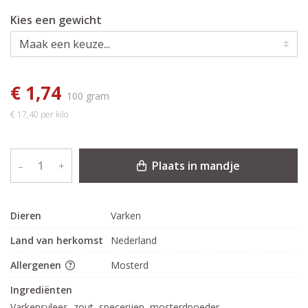
Kies een gewicht
€ 1,74
100 gram
€ 17,40 per kilo
Plaats in mandje
–
+
Dieren
Varken
Land van herkomst
Nederland
Allergenen
Mosterd
Ingrediënten
Varkensvlees, zout, specerijen, mosterdpoeder,
