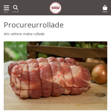
MAND
ZOEKEN
MENU
Procureurrollade
Iets vettere malse rollade