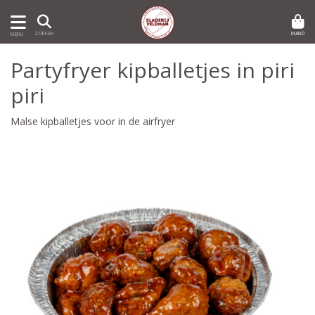
MAND
ZOEKEN
MENU
Partyfryer kipballetjes in piri
piri
Malse kipballetjes voor in de airfryer