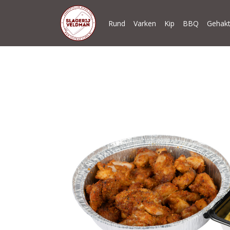
Rund
Varken
Kip
BBQ
Gehakt