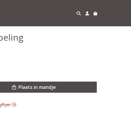
peling
Plaats in mandje
tyfryer