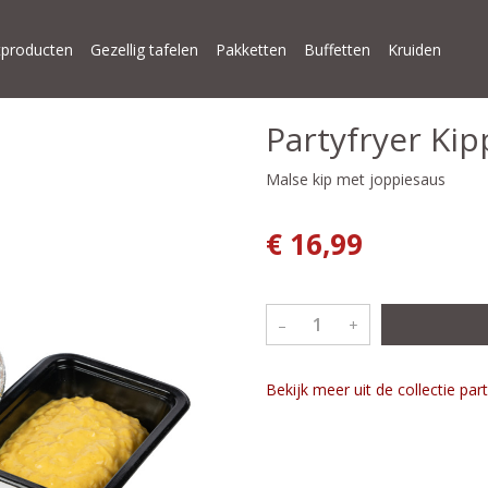
producten
Gezellig tafelen
Pakketten
Buffetten
Kruiden
Partyfryer Kip
Malse kip met joppiesaus
€ 16,99
–
+
Bekijk meer uit de collectie par