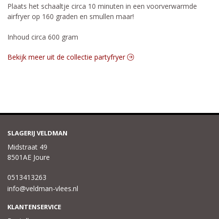
Plaats het schaaltje circa 10 minuten in een voorverwarmde
airfryer op 160 graden en smullen maar!
Inhoud circa 600 gram
Bekijk meer uit de collectie partyfryer
SLAGERIJ VELDMAN
Midstraat 49
8501AE Joure
0513413263
info@veldman-vlees.nl
KLANTENSERVICE