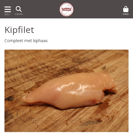
MAND
ZOEKEN
MENU
Kipfilet
Compleet met kiphaas