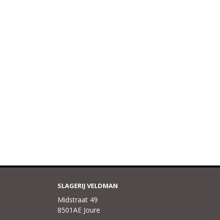
SLAGERIJ VELDMAN
Midstraat 49
8501AE Joure