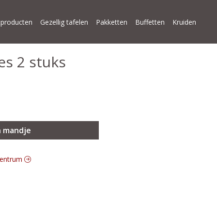
producten
Gezellig tafelen
Pakketten
Buffetten
Kruiden
es 2 stuks
n mandje
 centrum