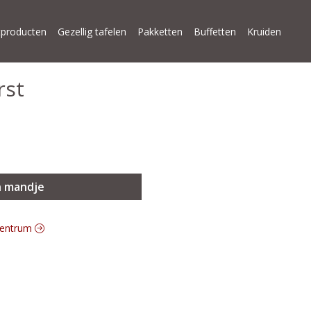
producten
Gezellig tafelen
Pakketten
Buffetten
Kruiden
rst
n mandje
 centrum