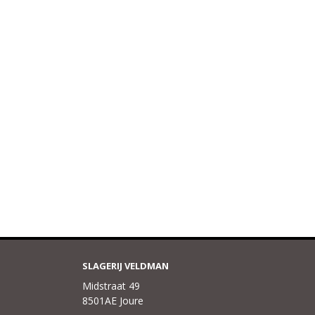
SLAGERIJ VELDMAN
Midstraat 49
8501AE Joure