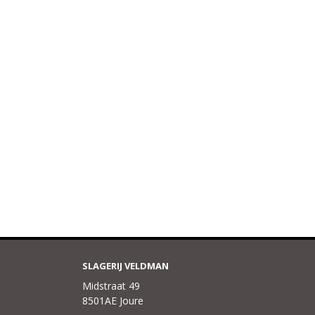
SLAGERIJ VELDMAN
Midstraat 49
8501AE Joure