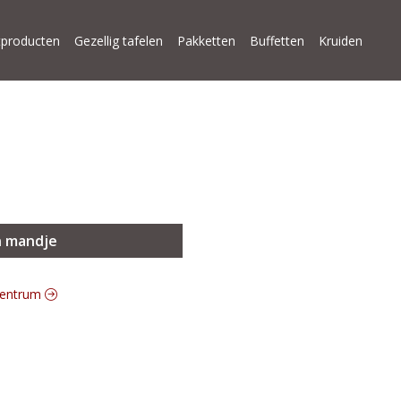
producten
Gezellig tafelen
Pakketten
Buffetten
Kruiden
n mandje
 centrum