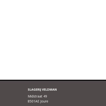
SLAGERIJ VELDMAN
Midstraat 49
8501AE Joure