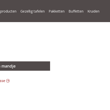
producten
Gezellig tafelen
Pakketten
Buffetten
Kruiden
n mandje
esse