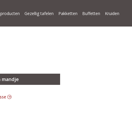
producten
Gezellig tafelen
Pakketten
Buffetten
Kruiden
n mandje
esse