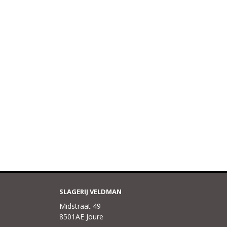
SLAGERIJ VELDMAN
Midstraat 49
8501AE Joure