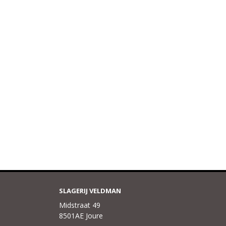
SLAGERIJ VELDMAN
Midstraat 49
8501AE Joure