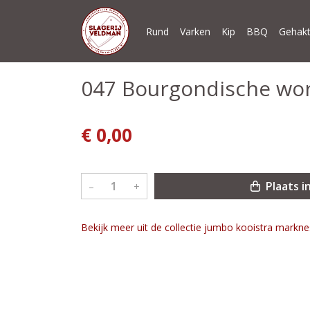
Rund
Varken
Kip
BBQ
Gehakt
047 Bourgondische wor
€ 0,00
Plaats i
–
+
Bekijk meer uit de collectie jumbo kooistra markn