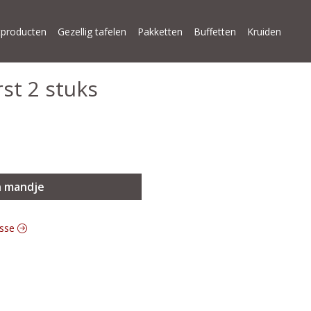
producten
Gezellig tafelen
Pakketten
Buffetten
Kruiden
st 2 stuks
n mandje
esse