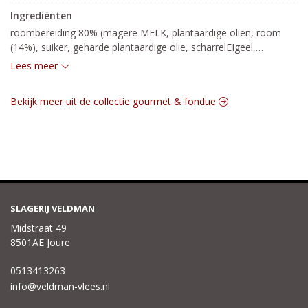
Ingrediënten
roombereiding 80% (magere MELK, plantaardige oliën, room 
(14%), suiker, geharde plantaardige olie, scharrelEIgeel,

emulgatoren: E433, E471, aroma, stabilisator: E407) suiker, 
Lees meer
magere cacao (2,5%), gelatine, antiklontermiddel: E170,

aroma, conserveermiddel: kalium lactaat.
Bekijk meer uit de collectie gourmet & fondue
SLAGERIJ VELDMAN
Midstraat 49
8501AE Joure
0513413263
info@veldman-vlees.nl