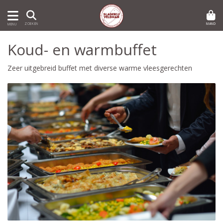
MAND
ZOEKEN
MENU
Koud- en warmbuffet
Zeer uitgebreid buffet met diverse warme vleesgerechten