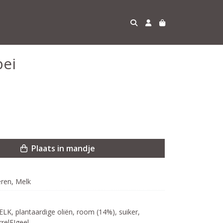
bei
Plaats in mandje
eren, Melk
, plantaardige oliën, room (14%), suiker, 
elEIgeel,
