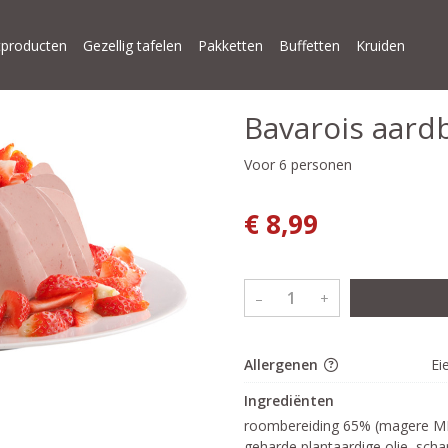
producten
Gezellig tafelen
Pakketten
Buffetten
Kruiden
Bavarois aard
Voor 6 personen
€ 8,99
–
+
Allergenen
Ei
Ingrediënten
roombereiding 65% (magere MELK
geharde plantaardige olie, scharr