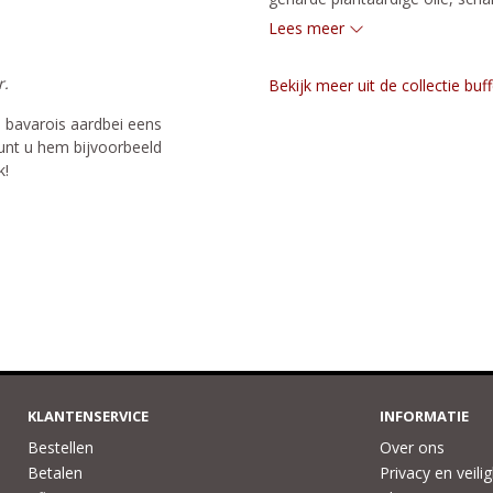
emulgatoren: E433, E471, aroma,
Lees meer
aardbeien 70%, suiker, water,

gemodificeerd zetmeel, zuurtere
r.
Bekijk meer uit de collectie buf
kleurstoffen: beta-caroteen en

cochenille, zout, verdikkingsmi
 bavarois aardbei eens
suiker, dextrose, aardbeienpoede
unt u hem bijvoorbeeld
(gedroogde aardbeien, glucosest
k!
gemodificeerd zetmeel E1422, zu
KLANTENSERVICE
INFORMATIE
Bestellen
Over ons
Betalen
Privacy en veili