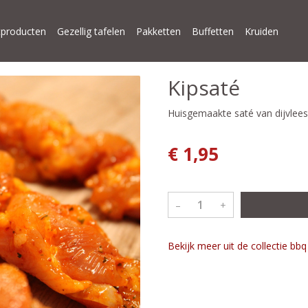
producten
Gezellig tafelen
Pakketten
Buffetten
Kruiden
Kipsaté
Huisgemaakte saté van dijvlees
€ 1,95
–
+
Bekijk meer uit de collectie bb